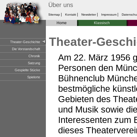
Über uns
|
|
|
|
Sitemap
Kontakt
Newsletter
Impressum
Datenschu
Home
Klassisch
Theater-Geschi
Theater-Geschichte
Die Vorstandschaft
Am 22. März 1956 g
Chronik
Satzung
Personen den Münch
Gespielte Stücke
Bühnenclub Münche
Spielorte
bestmögliche künstl
Gebieten des Theate
und Musik sowie di
Interessenten zum 
dieses Theaterverei