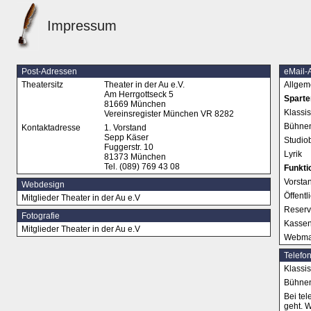
Impressum
Post-Adressen
eMail-
Theatersitz
Theater in der Au e.V.
Allgem
Am Herrgottseck 5
Sparte
81669 München
Klassi
Vereinsregister München VR 8282
Bühnen
Kontaktadresse
1. Vorstand
Sepp Käser
Studio
Fuggerstr. 10
Lyrik
81373 München
Tel. (089) 769 43 08
Funkti
Vorsta
Webdesign
Öffentl
Mitglieder Theater in der Au e.V
Reserv
Fotografie
Kassen
Mitglieder Theater in der Au e.V
Webma
Telefo
Klassi
Bühnen
Bei te
geht. 