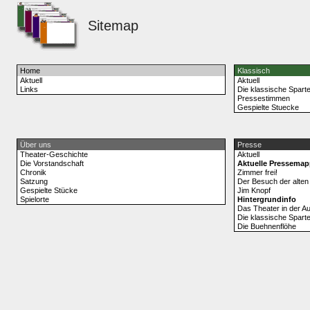
Sitemap
Home
Klassisch
Aktuell
Aktuell
Links
Die klassische Spart
Pressestimmen
Gespielte Stuecke
Über uns
Presse
Theater-Geschichte
Aktuell
Die Vorstandschaft
Aktuelle Pressema
Chronik
Zimmer frei!
Satzung
Der Besuch der alte
Gespielte Stücke
Jim Knopf
Spielorte
Hintergrundinfo
Das Theater in der Au
Die klassische Spart
Die Buehnenflöhe