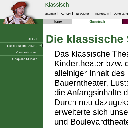
Klassisch
|
|
|
|
Sitemap
Kontakt
Newsletter
Impressum
Datenschu
Home
Klassisch
Die klassische
Aktuell
Die klassische Sparte
Das klassische Thea
Pressestimmen
Gespielte Stuecke
Kindertheater bzw. 
alleiniger Inhalt des
Bauerntheater, Lust
die Anfangsinhalte 
Durch neu dazugeko
erweiterte sich un
und Boulevardtheate