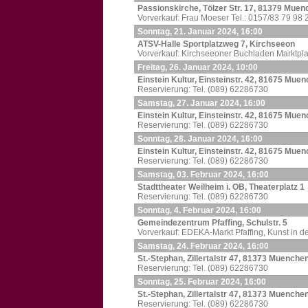
Passionskirche, Tölzer Str. 17, 81379 Mue
Vorverkauf: Frau Moeser Tel.: 0157/83 79 98 
Sonntag, 21. Januar 2024, 16:00
ATSV-Halle Sportplatzweg 7, Kirchseeon
Vorverkauf: Kirchseeoner Buchladen Marktpla
Freitag, 26. Januar 2024, 10:00
Einstein Kultur, Einsteinstr. 42, 81675 Mu
Reservierung: Tel. (089) 62286730
Samstag, 27. Januar 2024, 16:00
Einstein Kultur, Einsteinstr. 42, 81675 Mu
Reservierung: Tel. (089) 62286730
Sonntag, 28. Januar 2024, 16:00
Einstein Kultur, Einsteinstr. 42, 81675 Mu
Reservierung: Tel. (089) 62286730
Samstag, 03. Februar 2024, 16:00
Stadttheater Weilheim i. OB, Theaterplatz 1
Reservierung: Tel. (089) 62286730
Sonntag, 4. Februar 2024, 16:00
Gemeindezentrum Pfaffing, Schulstr. 5
Vorverkauf: EDEKA-Markt Pfaffing, Kunst in de
Samstag, 24. Februar 2024, 16:00
St.-Stephan, Zillertalstr 47, 81373 Muenche
Reservierung: Tel. (089) 62286730
Sonntag, 25. Februar 2024, 16:00
St.-Stephan, Zillertalstr 47, 81373 Muenche
Reservierung: Tel. (089) 62286730