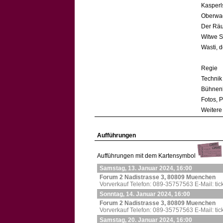
Kasperl
Oberwac
Der Räu
Witwe S
Wasti, 
Regie
Technik
Bühnen
Fotos, P
Weitere
Aufführungen
Aufführungen mit dem Kartensymbol
Samstag, 13. Januar 2024, 16:00
Forum 2 Nadistrasse 3, 80809 Muenchen
Vorverkauf Telefon: 089-35757563 E-Mail: ti
Sonntag, 14. Januar 2024, 16:00
Forum 2 Nadistrasse 3, 80809 Muenchen
Vorverkauf Telefon: 089-35757563 E-Mail: ti
Samstag, 20. Januar 2024, 16:00