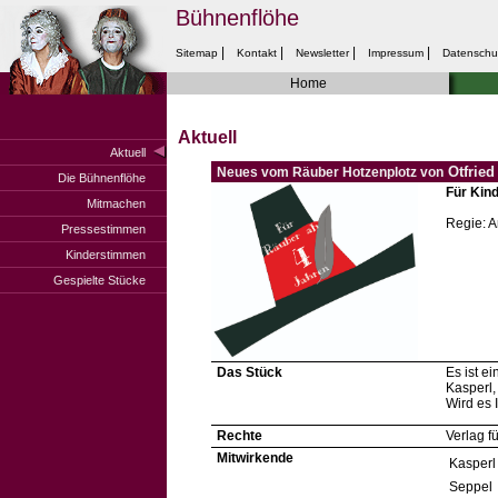
Bühnenflöhe
|
|
|
|
Sitemap
Kontakt
Newsletter
Impressum
Datenschu
Home
Aktuell
Aktuell
Otfried
Neues vom Räuber Hotzenplotz von
Die Bühnenflöhe
Für Kin
Mitmachen
Regie: A
Pressestimmen
Kinderstimmen
Gespielte Stücke
Das Stück
Es ist e
Kasperl,
Wird es 
Rechte
Verlag f
Mitwirkende
Kasperl
Seppel