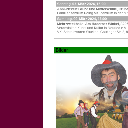
Sonntag, 03. März 2024, 16:00
Anni-Pickert Grund und Mitttelschule, Grube
Familienzentrum Poing VK: Zentrum in der Mi
Samstag, 09. März 2024, 16:00
Mehrzweckhalle, Am Haderner Winkel, 820
Veranstalter: Kunst und Kultur in Neuried e.V
VK: Schreibwaren Stucken, Gautinger Str. 2, 
Bilder