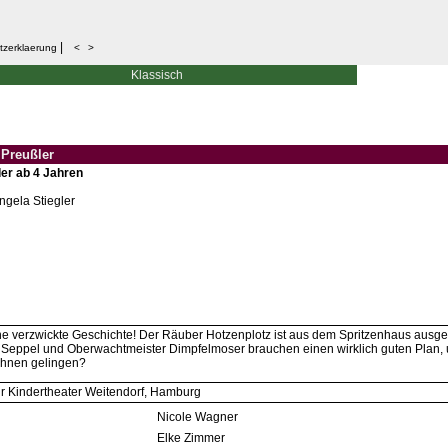
|
tzerklaerung
<
>
Klassisch
 Preußler
der ab 4 Jahren
ngela Stiegler
ine verzwickte Geschichte! Der Räuber Hotzenplotz ist aus dem Spritzenhaus ausgeb
 Seppel und Oberwachtmeister Dimpfelmoser brauchen einen wirklich guten Plan, um 
Ihnen gelingen?
ür Kindertheater Weitendorf, Hamburg
Nicole Wagner
Elke Zimmer