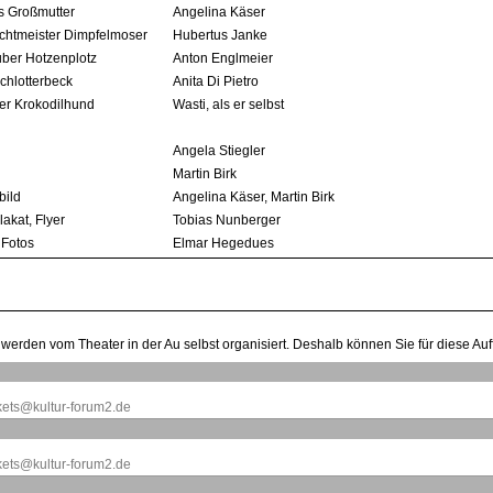
s Großmutter
Angelina Käser
htmeister Dimpfelmoser
Hubertus Janke
ber Hotzenplotz
Anton Englmeier
chlotterbeck
Anita Di Pietro
der Krokodilhund
Wasti, als er selbst
Angela Stiegler
Martin Birk
bild
Angelina Käser, Martin Birk
lakat, Flyer
Tobias Nunberger
 Fotos
Elmar Hegedues
werden vom Theater in der Au selbst organisiert. Deshalb können Sie für diese Auff
ckets@kultur-forum2.de
ckets@kultur-forum2.de